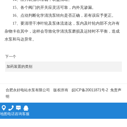
15、各个阀门的开关应灵活可靠，内外无渗漏。
16、点动判断化学清洗泵转向是否正确，若有误应予更正。
17、要清理干净叶轮及泵体流道这，泵内及叶轮内部不允许有
杂物卡在其中，这样会导致化学清洗泵磨损及运转时不平衡，造成
水泵和马达异常。
下一个
加药装置的类别
合肥永好电站水泵有限公司 版权所有
皖ICP备20011871号-2
免责声
明
地图
电话
咨询
客服