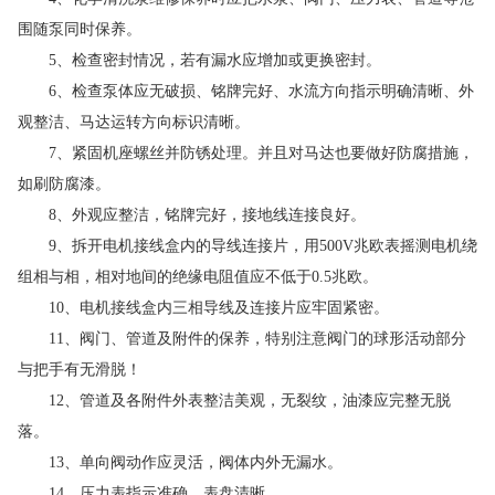
围随泵同时保养。
5、检查密封情况，若有漏水应增加或更换密封。
6、检查泵体应无破损、铭牌完好、水流方向指示明确清晰、外
观整洁、马达运转方向标识清晰。
7、紧固机座螺丝并防锈处理。并且对马达也要做好防腐措施，
如刷防腐漆。
8、外观应整洁，铭牌完好，接地线连接良好。
9、拆开电机接线盒内的导线连接片，用500V兆欧表摇测电机绕
组相与相，相对地间的绝缘电阻值应不低于0.5兆欧。
10、电机接线盒内三相导线及连接片应牢固紧密。
11、阀门、管道及附件的保养，特别注意阀门的球形活动部分
与把手有无滑脱！
12、管道及各附件外表整洁美观，无裂纹，油漆应完整无脱
落。
13、单向阀动作应灵活，阀体内外无漏水。
14、压力表指示准确，表盘清晰。